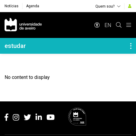
Notícias
Agenda
Quem sou?
Navegação Principal
EN
Navegação Lateral
estudar
No content to display
Rodapé