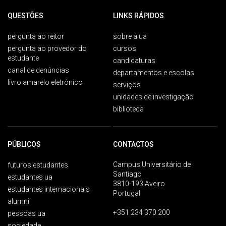
QUESTÕES
LINKS RÁPIDOS
pergunta ao reitor
sobre a ua
pergunta ao provedor do
cursos
estudante
candidaturas
canal de denúncias
departamentos e escolas
livro amarelo eletrónico
serviços
unidades de investigação
biblioteca
PÚBLICOS
CONTACTOS
Campus Universitário de
futuros estudantes
Santiago
estudantes ua
3810-193 Aveiro
estudantes internacionais
Portugal
alumni
+351 234 370 200
pessoas ua
sociedade