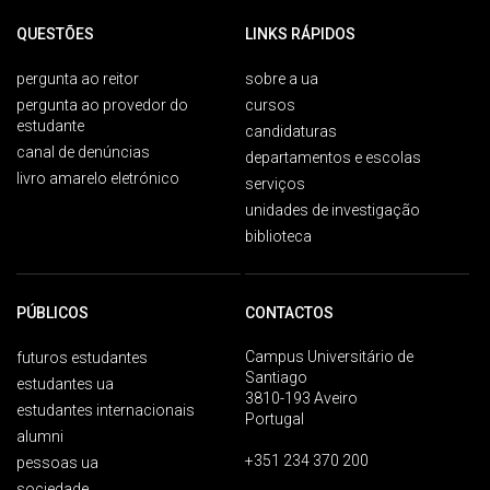
QUESTÕES
LINKS RÁPIDOS
pergunta ao reitor
sobre a ua
pergunta ao provedor do
cursos
estudante
candidaturas
canal de denúncias
departamentos e escolas
livro amarelo eletrónico
serviços
unidades de investigação
biblioteca
PÚBLICOS
CONTACTOS
Campus Universitário de
futuros estudantes
Santiago
estudantes ua
3810-193 Aveiro
estudantes internacionais
Portugal
alumni
+351 234 370 200
pessoas ua
sociedade