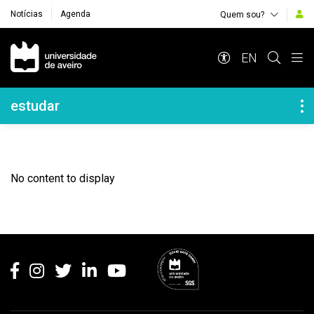
Notícias
Agenda
Quem sou?
Navegação Principal
EN
Navegação Lateral
estudar
No content to display
Rodapé