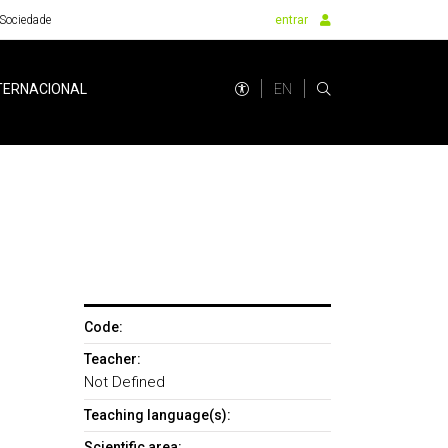
Sociedade
entrar
EN
TERNACIONAL
Code:
Teacher:
Not Defined
Teaching language(s):
Scientific area: