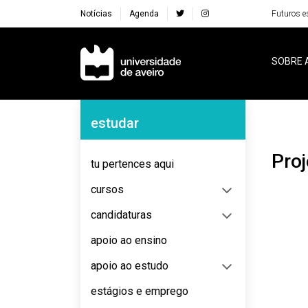
Notícias
Agenda
Futuros e
Navegação Principal
SOBRE 
Navegação Lateral
estudar
Pr
tu pertences aqui
cursos
candidaturas
apoio ao ensino
apoio ao estudo
estágios e emprego