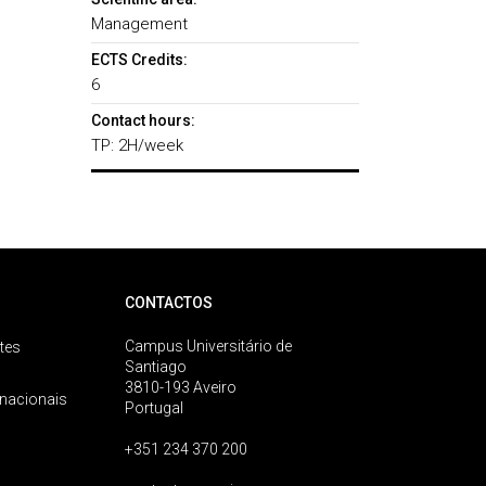
Management
ECTS Credits:
6
Contact hours:
TP: 2H/week
CONTACTOS
Campus Universitário de
tes
Santiago
3810-193 Aveiro
rnacionais
Portugal
+351 234 370 200