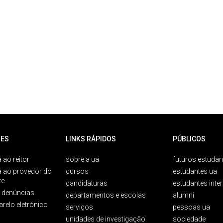
ES
LINKS RÁPIDOS
PÚBLICOS
 ao reitor
sobre a ua
futuros estudan
a ao provedor do
cursos
estudantes ua
te
candidaturas
estudantes inte
e denúncias
departamentos e escolas
alumni
arelo eletrónico
serviços
pessoas ua
unidades de investigação
sociedade