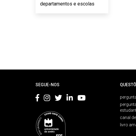
departamentos e escolas
Rodapé
SEGUE-NOS
QUESTÕ
pergunta
pergunt
estudan
canal d
livro am