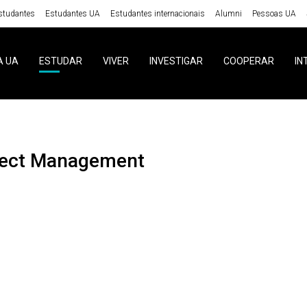
studantes
Estudantes UA
Estudantes internacionais
Alumni
Pessoas UA
A UA
ESTUDAR
VIVER
INVESTIGAR
COOPERAR
IN
oject Management