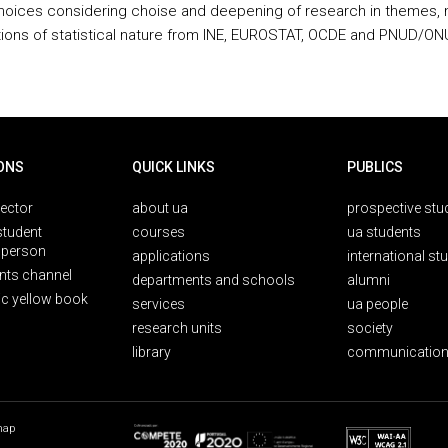
hoices considering choise and deepening of research in themes,
tions of statistical nature from INE, EUROSTAT, OCDE and PNUD/ON
ONS
QUICK LINKS
PUBLICS
rector
about ua
prospective stu
student
courses
ua students
person
applications
international st
nts channel
departments and schools
alumni
ic yellow book
services
ua people
research units
society
library
communication
map