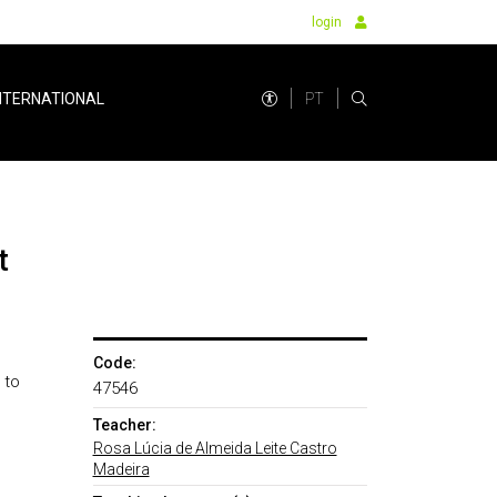
login
PT
NTERNATIONAL
t
Code:
 to
47546
Teacher:
Rosa Lúcia de Almeida Leite Castro
Madeira