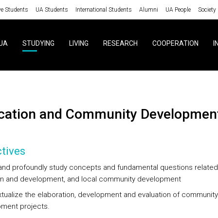
ve Students
UA Students
International Students
Alumni
UA People
Society
UA
STUDYING
LIVING
RESEARCH
COOPERATION
I
ucation and Community Developmen
tives
and profoundly study concepts and fundamental questions related
on and development, and local community development
xtualize the elaboration, development and evaluation of community
ment projects.