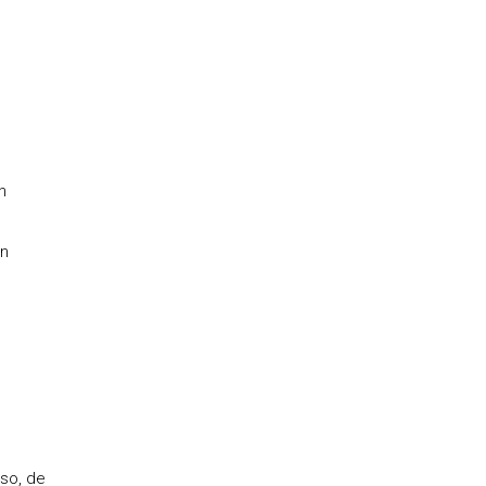
h
in
so, de