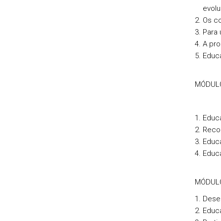
evolu
Os co
Para 
A pr
Educa
MÓDULO 
Educ
Recon
Educa
Educa
MÓDULO 
Desen
Educa