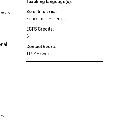
Teaching language(s):
Scientific area:
ects.
Education Sciences
ECTS Credits:
6
onal
Contact hours:
TP: 4H/week
 with