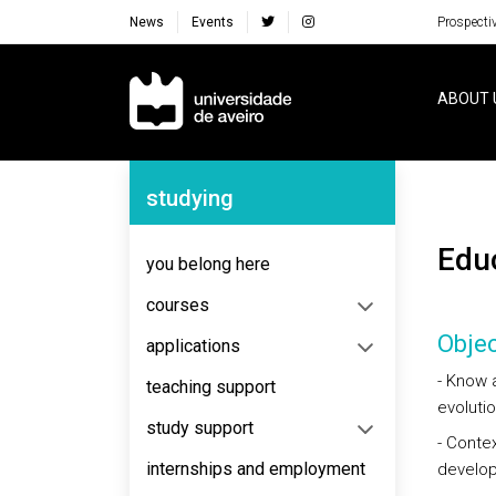
News
Events
Prospecti
Navegação Principal
ABOUT 
Navegação Lateral
studying
Ed
you belong here
courses
Objec
applications
- Know 
teaching support
evoluti
study support
- Conte
internships and employment
develop