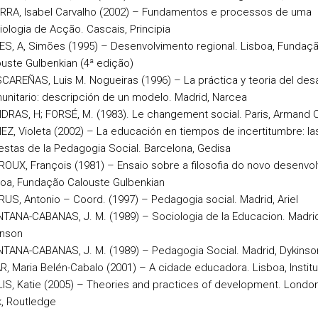
RRA, Isabel Carvalho (2002) – Fundamentos e processos de uma
ologia de Acção. Cascais, Principia
ES, A, Simões (1995) – Desenvolvimento regional. Lisboa, Fundaç
uste Gulbenkian (4ª edição)
AREÑAS, Luis M. Nogueiras (1996) – La práctica y teoria del desa
nitario: descripción de un modelo. Madrid, Narcea
RAS, H; FORSÉ, M. (1983). Le changement social. Paris, Armand C
Z, Violeta (2002) – La educación en tiempos de incertitumbre: la
stas de la Pedagogia Social. Barcelona, Gedisa
OUX, François (1981) – Ensaio sobre a filosofia do novo desenvo
boa, Fundação Calouste Gulbenkian
US, Antonio – Coord. (1997) – Pedagogia social. Madrid, Ariel
TANA-CABANAS, J. M. (1989) – Sociologia de la Educacion. Madrid
inson
NTANA-CABANAS, J. M. (1989) – Pedagogia Social. Madrid, Dykinso
R, Maria Belén-Cabalo (2001) – A cidade educadora. Lisboa, Institu
IS, Katie (2005) – Theories and practices of development. Londo
k, Routledge