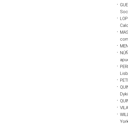
GUE
Soci
LOP
Calo
MASC
comu
MEND
NÚÑE
apue
PERR
Lis
PETR
QUIN
Dyk
QUI
VILA
WILL
Yor