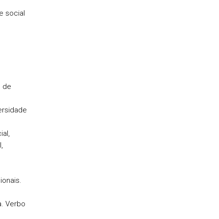
e social
e de
ersidade
al,
,
ionais.
a. Verbo