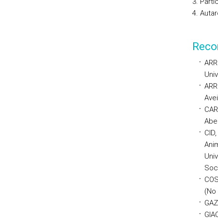
Parti
Autar
Reco
ARRO
Univ
ARR
Avei
CAR
Abe
CID,
Anim
Univ
Soc
COS
(No 
GAZE
GIAC