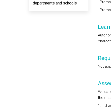
- Promot
departments and schools
- Promo
Lear
Autonom
charact
Requi
Not app
Asse
Evaluat
the mas
1. Indiv