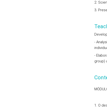
2. Scien
3. Pres
Teac
Develop
- Analy
individ
- Elabor
group) 
Cont
MÓDULO 
O des