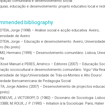
cipação comunitária e desenvolvimento social
quias, educação e desenvolvimento: projeto educativo local e red
mmended bibliography
TEIA, Jorge (1998) – Análise social e acção educativa. Aveiro,
ersidade de Aveiro
OTEIA, Jorge – Educação e desenvolvimento. Aveiro, Universidad
ro (No prelo)
MO, Hermano (1999) – Desenvolvimento comunitário. Lisboa, Univ
rta
 Xosé Manuel e PERES, Américo – Editores (2007) – Educação Soci
ação sociocultural e desenvolvimento comunitário. Vigo/ Vila Real
ersidade de Vigo/Universidade de Trás-os-Montes e Alto Douro/
iedade Iberoamericana de Pedagogia Social
TA, Jorge Adelino (2007) – Desenvolvimento de projectos educac
prelo)
NEUVE, J; VICTOROFF, D. (1982) – Dicionário de Sociologia. Lisbo
OBBI, M; ROUX, J. P. (1990) – Initiation à la Sociologie. Paris, Hatier