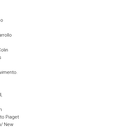
ão
rrollo
olin
s
lvimento.
,
n
to Piaget
n/ New