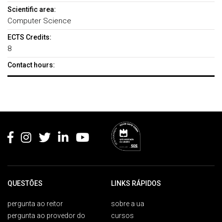
Scientific area:
Computer Science
ECTS Credits:
8
Contact hours:
Rodapé
QUESTÕES
LINKS RÁPIDOS
pergunta ao reitor
sobre a ua
pergunta ao provedor do
cursos