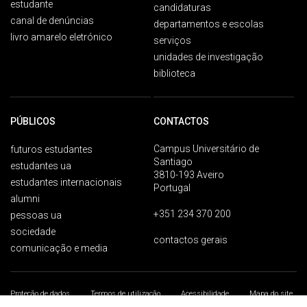
estudante
candidaturas
canal de denúncias
departamentos e escolas
livro amarelo eletrónico
serviços
unidades de investigação
biblioteca
PÚBLICOS
CONTACTOS
Campus Universitário de
futuros estudantes
Santiago
estudantes ua
3810-193 Aveiro
estudantes internacionais
Portugal
alumni
+351 234 370 200
pessoas ua
sociedade
contactos gerais
comunicação e media
Proteção de dados
Termos de utilização
Acessibilidade
Mapa do site