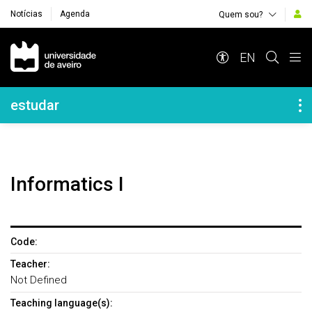
Notícias
Agenda
Quem sou?
Navegação Principal
EN
Navegação Lateral
estudar
Informatics I
Code:
Teacher:
Not Defined
Teaching language(s):