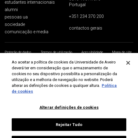
estudantes internacionais
Portugal
alumni
+351 234 370 200
pessoas ua
sociedade
contactos gerais
comunicação e media
Proteção de dados
Termos de utilização
Acessibilidade
Mapa do site
Universidade de Aveiro 2026
Ao aceitar a política de cookies da Universidade de Aveiro
deverá ter em consideração que o armazenamento de
cookies no seu dispositivo possibilita a personalização da
utilização e a melhoria de navegação no website. Poderá
alterar as definições de cookies a qualquer altura.
Política
de cookies
Alterar definições de cookies
Rejeitar Tudo