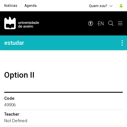
Notícias
Agenda
Quem sou?
Navegação Principal
EN
Navegação Lateral
estudar
Option II
Code:
49906
Teacher:
Not Defined