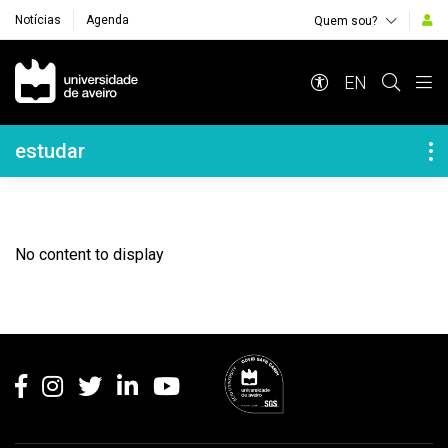
Notícias
Agenda
Quem sou?
Navegação Principal
EN
Navegação Lateral
estudar
No content to display
Rodapé