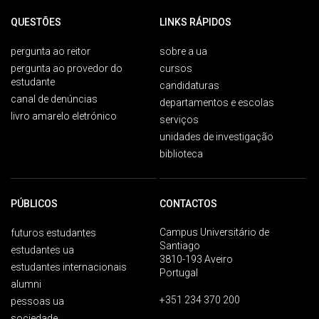
QUESTÕES
LINKS RÁPIDOS
pergunta ao reitor
sobre a ua
pergunta ao provedor do
cursos
estudante
candidaturas
canal de denúncias
departamentos e escolas
livro amarelo eletrónico
serviços
unidades de investigação
biblioteca
PÚBLICOS
CONTACTOS
Campus Universitário de
futuros estudantes
Santiago
estudantes ua
3810-193 Aveiro
estudantes internacionais
Portugal
alumni
+351 234 370 200
pessoas ua
sociedade