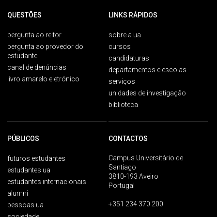
QUESTÕES
LINKS RÁPIDOS
pergunta ao reitor
sobre a ua
pergunta ao provedor do
cursos
estudante
candidaturas
canal de denúncias
departamentos e escolas
livro amarelo eletrónico
serviços
unidades de investigação
biblioteca
PÚBLICOS
CONTACTOS
Campus Universitário de
futuros estudantes
Santiago
estudantes ua
3810-193 Aveiro
estudantes internacionais
Portugal
alumni
+351 234 370 200
pessoas ua
sociedade