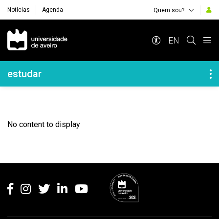
Notícias
Agenda
Quem sou?
Navegação Principal
EN
Navegação Lateral
estudar
No content to display
Rodapé