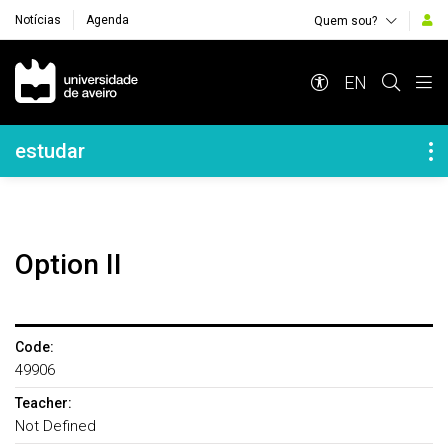
Notícias
Agenda
Quem sou?
Navegação Principal
EN
Navegação Lateral
estudar
Option II
Code:
49906
Teacher:
Not Defined