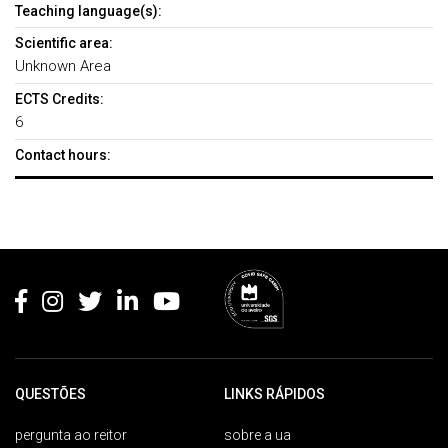
Teaching language(s):
Scientific area:
Unknown Area
ECTS Credits:
6
Contact hours:
Rodapé
QUESTÕES
LINKS RÁPIDOS
pergunta ao reitor
sobre a ua