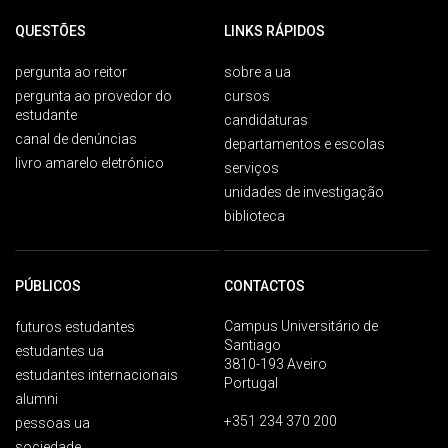
QUESTÕES
LINKS RÁPIDOS
pergunta ao reitor
sobre a ua
pergunta ao provedor do
cursos
estudante
candidaturas
canal de denúncias
departamentos e escolas
livro amarelo eletrónico
serviços
unidades de investigação
biblioteca
PÚBLICOS
CONTACTOS
Campus Universitário de
futuros estudantes
Santiago
estudantes ua
3810-193 Aveiro
estudantes internacionais
Portugal
alumni
+351 234 370 200
pessoas ua
sociedade