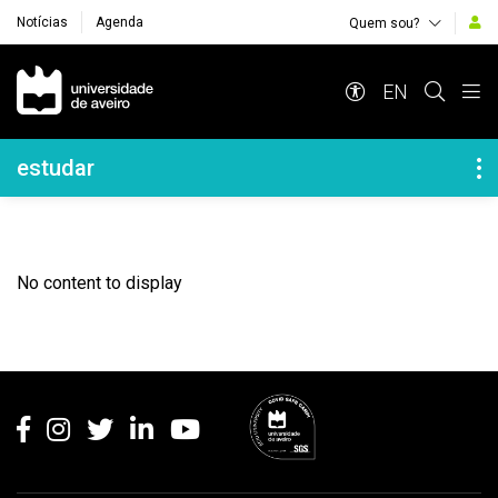
Notícias
Agenda
Quem sou?
Navegação Principal
EN
Navegação Lateral
estudar
No content to display
Rodapé