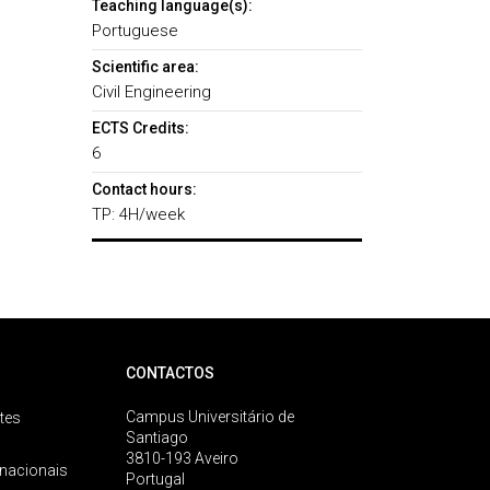
Teaching language(s):
Portuguese
Scientific area:
Civil Engineering
ECTS Credits:
6
Contact hours:
TP: 4H/week
CONTACTOS
Campus Universitário de
tes
Santiago
3810-193 Aveiro
rnacionais
Portugal