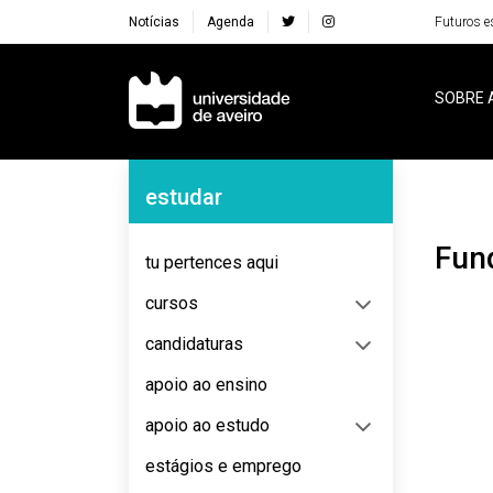
Notícias
Agenda
Futuros e
Navegação Principal
SOBRE 
Navegação Lateral
estudar
Fu
tu pertences aqui
cursos
candidaturas
apoio ao ensino
apoio ao estudo
estágios e emprego