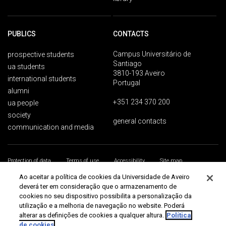
PUBLICS
CONTACTS
Campus Universitário de
prospective students
Santiago
ua students
3810-193 Aveiro
international students
Portugal
alumni
+351 234 370 200
ua people
society
general contacts
communication and media
Protection of data
Terms of use
Accessibility
Site map
Universidade de Aveiro 2026
Ao aceitar a política de cookies da Universidade de Aveiro
deverá ter em consideração que o armazenamento de
cookies no seu dispositivo possibilita a personalização da
utilização e a melhoria de navegação no website. Poderá
alterar as definições de cookies a qualquer altura.
Política
de cookies