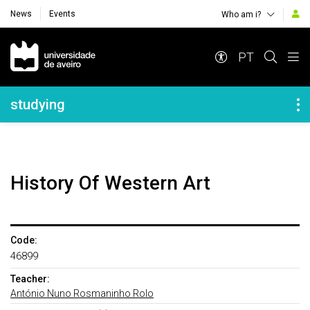
News
Events
Who am i?
Navegação Principal
PT
Navegação Lateral
studying
History Of Western Art
Code:
46899
Teacher:
António Nuno Rosmaninho Rolo