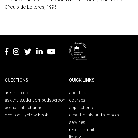
Círculo de Leitores, 1995.
Rodapé
QUESTIONS
QUICK LINKS
ask the rector
about ua
ask the student ombudsperson
courses
complaints channel
applications
electronic yellow book
departments and schools
services
research units
library