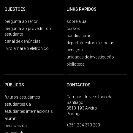
QUESTÕES
LINKS RÁPIDOS
pergunta ao reitor
sobre a ua
pergunta ao provedor do
cursos
estudante
candidaturas
canal de denúncias
departamentos e escolas
livro amarelo eletrónico
serviços
unidades de investigação
biblioteca
PÚBLICOS
CONTACTOS
Campus Universitário de
futuros estudantes
Santiago
estudantes ua
3810-193 Aveiro
estudantes internacionais
Portugal
alumni
+351 234 370 200
pessoas ua
sociedade