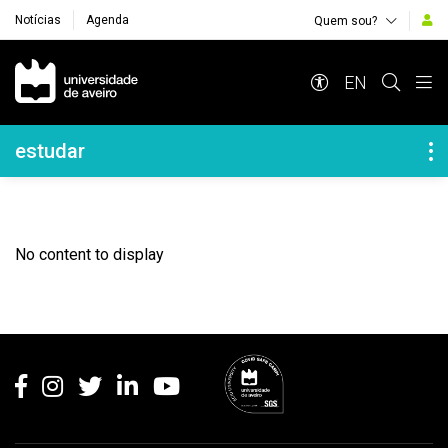
Notícias
Agenda
Quem sou?
Navegação Principal
EN
Navegação Lateral
estudar
No content to display
Rodapé