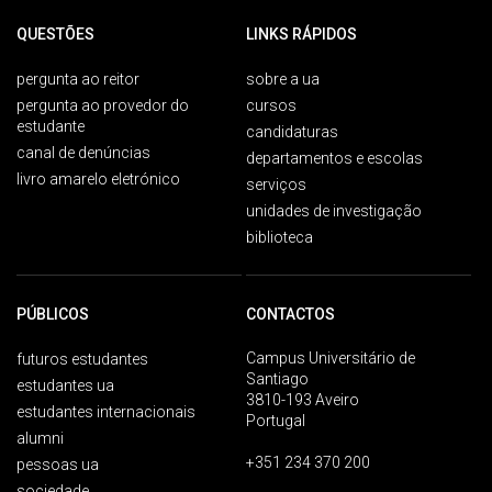
QUESTÕES
LINKS RÁPIDOS
pergunta ao reitor
sobre a ua
pergunta ao provedor do
cursos
estudante
candidaturas
canal de denúncias
departamentos e escolas
livro amarelo eletrónico
serviços
unidades de investigação
biblioteca
PÚBLICOS
CONTACTOS
Campus Universitário de
futuros estudantes
Santiago
estudantes ua
3810-193 Aveiro
estudantes internacionais
Portugal
alumni
+351 234 370 200
pessoas ua
sociedade