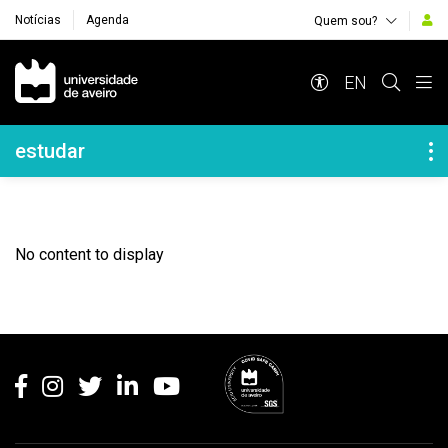
Notícias
Agenda
Quem sou?
Navegação Principal
EN
Navegação Lateral
estudar
No content to display
Rodapé