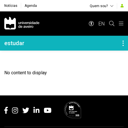
Notícias
Agenda
Quem sou?
Navegação Principal
EN
Navegação Lateral
estudar
No content to display
Rodapé