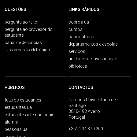
QUESTÕES
LINKS RÁPIDOS
pergunta ao reitor
sobre a ua
pergunta ao provedor do
cursos
estudante
candidaturas
canal de denúncias
departamentos e escolas
livro amarelo eletrónico
serviços
unidades de investigação
biblioteca
PÚBLICOS
CONTACTOS
Campus Universitário de
futuros estudantes
Santiago
estudantes ua
3810-193 Aveiro
estudantes internacionais
Portugal
alumni
+351 234 370 200
pessoas ua
sociedade