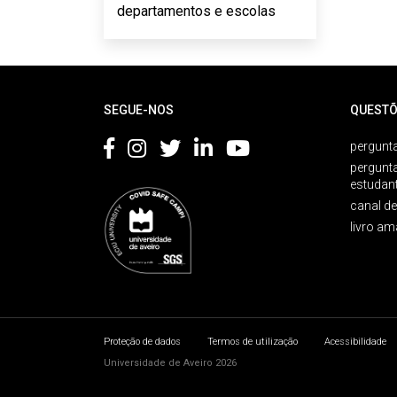
departamentos e escolas
Rodapé
SEGUE-NOS
QUESTÕ
pergunta
pergunt
estudan
canal d
livro am
Proteção de dados
Termos de utilização
Acessibilidade
Universidade de Aveiro 2026