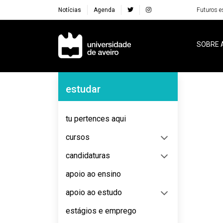
Notícias
Agenda
Futuros e
Navegação Principal
SOBRE 
Navegação Lateral
estudar
No content to display
tu pertences aqui
cursos
candidaturas
apoio ao ensino
apoio ao estudo
estágios e emprego