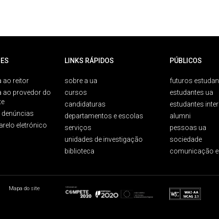
ES
LINKS RÁPIDOS
PÚBLICOS
 ao reitor
sobre a ua
futuros estudan
a ao provedor do
cursos
estudantes ua
te
candidaturas
estudantes inte
e denúncias
departamentos e escolas
alumni
arelo eletrónico
serviços
pessoas ua
unidades de investigação
sociedade
biblioteca
comunicação e
Mapa do site