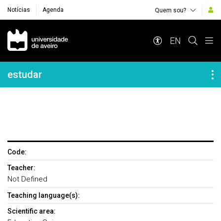
Notícias
Agenda
Quem sou?
Navegação Principal
EN
Navegação Lateral
estudar
Code:
Teacher:
Not Defined
Teaching language(s):
Scientific area: