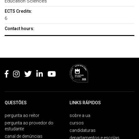
Education Sciences
ECTS Credits:
6
Contact hours:
Rodapé
QUESTÕES
LINKS RÁPIDOS
pergunta ao reitor
sobre a ua
pergunta ao provedor do
cursos
estudante
candidaturas
canal de denúncias
departamentos e escolas