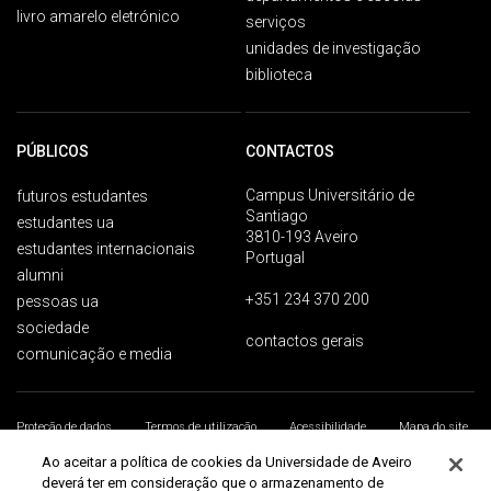
livro amarelo eletrónico
serviços
unidades de investigação
biblioteca
PÚBLICOS
CONTACTOS
Campus Universitário de
futuros estudantes
Santiago
estudantes ua
3810-193 Aveiro
estudantes internacionais
Portugal
alumni
+351 234 370 200
pessoas ua
sociedade
contactos gerais
comunicação e media
Proteção de dados
Termos de utilização
Acessibilidade
Mapa do site
Universidade de Aveiro 2026
Ao aceitar a política de cookies da Universidade de Aveiro
deverá ter em consideração que o armazenamento de