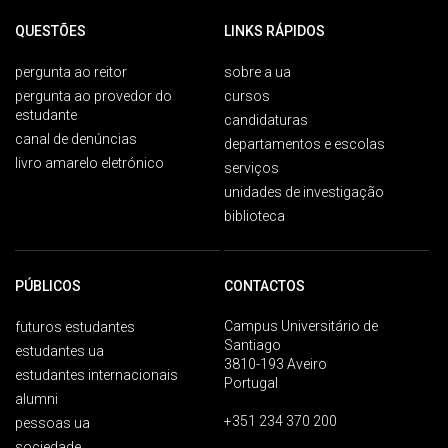
QUESTÕES
LINKS RÁPIDOS
pergunta ao reitor
sobre a ua
pergunta ao provedor do
cursos
estudante
candidaturas
canal de denúncias
departamentos e escolas
livro amarelo eletrónico
serviços
unidades de investigação
biblioteca
PÚBLICOS
CONTACTOS
Campus Universitário de
futuros estudantes
Santiago
estudantes ua
3810-193 Aveiro
estudantes internacionais
Portugal
alumni
+351 234 370 200
pessoas ua
sociedade