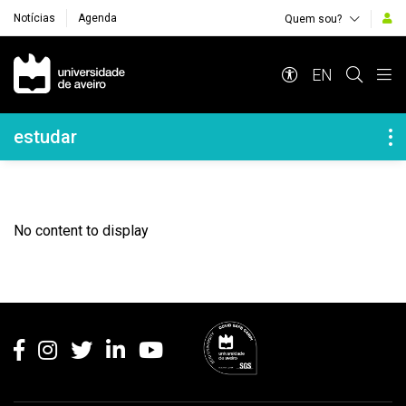
Notícias
Agenda
Quem sou?
Navegação Principal
EN
Navegação Lateral
estudar
No content to display
Rodapé