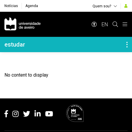
Notícias
Agenda
Quem sou?
Navegação Principal
EN
Navegação Lateral
estudar
No content to display
Rodapé