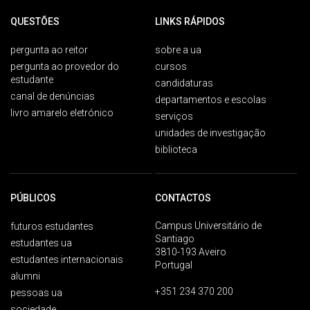
QUESTÕES
LINKS RÁPIDOS
pergunta ao reitor
sobre a ua
pergunta ao provedor do
cursos
estudante
candidaturas
canal de denúncias
departamentos e escolas
livro amarelo eletrónico
serviços
unidades de investigação
biblioteca
PÚBLICOS
CONTACTOS
Campus Universitário de
futuros estudantes
Santiago
estudantes ua
3810-193 Aveiro
estudantes internacionais
Portugal
alumni
+351 234 370 200
pessoas ua
sociedade