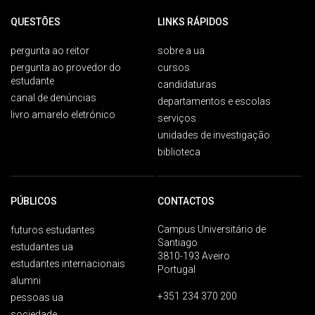
QUESTÕES
LINKS RÁPIDOS
pergunta ao reitor
sobre a ua
pergunta ao provedor do
cursos
estudante
candidaturas
canal de denúncias
departamentos e escolas
livro amarelo eletrónico
serviços
unidades de investigação
biblioteca
PÚBLICOS
CONTACTOS
Campus Universitário de
futuros estudantes
Santiago
estudantes ua
3810-193 Aveiro
estudantes internacionais
Portugal
alumni
+351 234 370 200
pessoas ua
sociedade