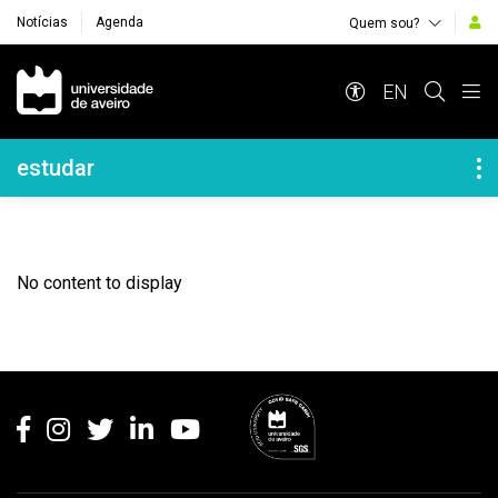
Notícias
Agenda
Quem sou?
Navegação Principal
EN
Navegação Lateral
estudar
No content to display
Rodapé