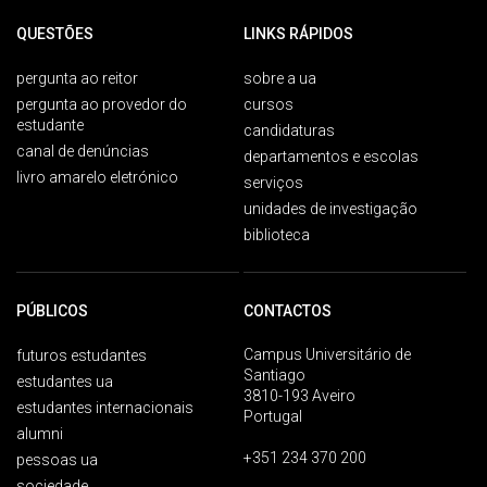
QUESTÕES
LINKS RÁPIDOS
pergunta ao reitor
sobre a ua
pergunta ao provedor do
cursos
estudante
candidaturas
canal de denúncias
departamentos e escolas
livro amarelo eletrónico
serviços
unidades de investigação
biblioteca
PÚBLICOS
CONTACTOS
Campus Universitário de
futuros estudantes
Santiago
estudantes ua
3810-193 Aveiro
estudantes internacionais
Portugal
alumni
+351 234 370 200
pessoas ua
sociedade