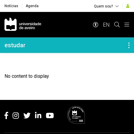
Notícias
Agenda
Quem sou?
Navegação Principal
EN
Navegação Lateral
estudar
No content to display
Rodapé