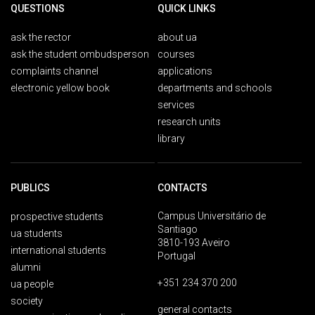
QUESTIONS
QUICK LINKS
ask the rector
about ua
ask the student ombudsperson
courses
complaints channel
applications
electronic yellow book
departments and schools
services
research units
library
PUBLICS
CONTACTS
Campus Universitário de
prospective students
Santiago
ua students
3810-193 Aveiro
international students
Portugal
alumni
+351 234 370 200
ua people
society
general contacts