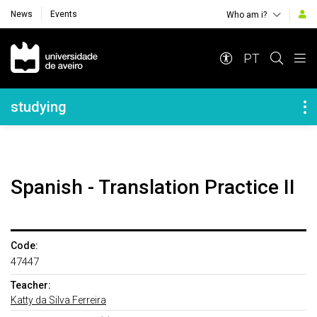
News
Events
Who am i?
Navegação Principal
PT
Navegação Lateral
studying
Spanish - Translation Practice II
Code:
47447
Teacher:
Katty da Silva Ferreira