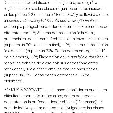
Dadas las características de la asignatura, se exigirá la
regular asistencia a las clases según los criterios indicados
en los puntos 2-3 del artículo 18 del REUA, y se llevará a cabo
un
sistema de
avaliação ‘discreta com avaliação final’
que
contempla por igual, para todos los alumnos,
3 elementos de
diferente peso:
1º)
3 tareas de traducción “a la vista”
,
presenciales -se marcarán fechas al comienzo de las clases-
(suponen un 70% de la nota final), +
2º)
1 tarea de traducción
“a distancia” (supone un 20%. Todos deben entregarla el 13
de diciembre), +
3º)
Elaboración de un
portfolio
o
dossier
que
recoja los trabajos de clase con sus correspondientes
reflexiones y juicio crítico ante las traducciones finales
(supone un 10%. Todos deben entregarlo el 13 de
diciembre).
*** MUY IMPORTANTE:
Los alumnos trabajadores que tienen
dificultades para asistir a las aulas, deben ponerse en
contacto con la profesora desde el inicio (1ª semana) del
periodo lectivo y estar atentos a lo divulgado en las clases