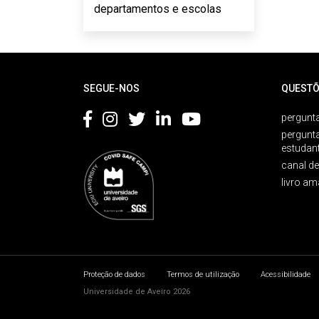
departamentos e escolas
Rodapé
SEGUE-NOS
QUESTÕ
pergunta
pergunt
estudan
canal d
livro am
Proteção de dados
Termos de utilização
Acessibilidade
Universidade de Aveiro 2026