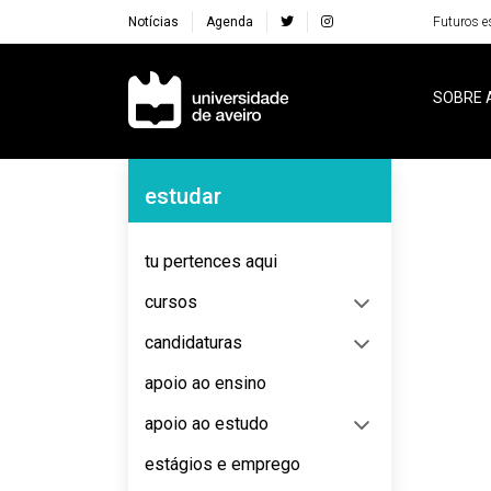
Notícias
Agenda
Futuros e
Navegação Principal
SOBRE 
Navegação Lateral
estudar
No content to display
tu pertences aqui
cursos
candidaturas
apoio ao ensino
apoio ao estudo
estágios e emprego