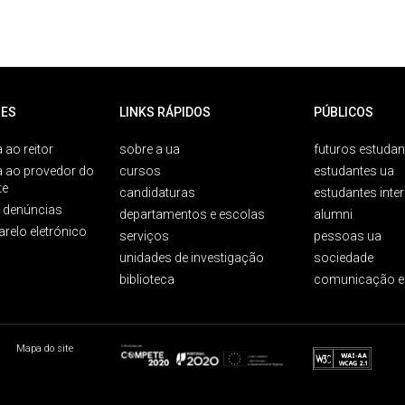
ES
LINKS RÁPIDOS
PÚBLICOS
 ao reitor
sobre a ua
futuros estudan
a ao provedor do
cursos
estudantes ua
te
candidaturas
estudantes inte
e denúncias
departamentos e escolas
alumni
arelo eletrónico
serviços
pessoas ua
unidades de investigação
sociedade
biblioteca
comunicação e
Mapa do site