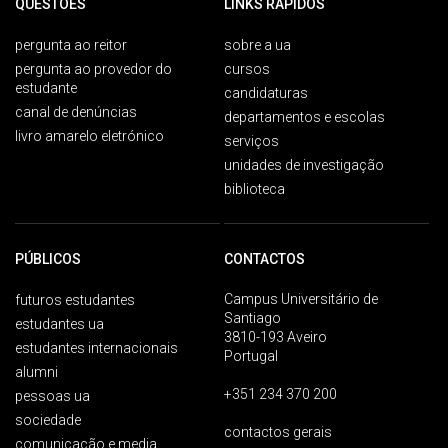
QUESTÕES
LINKS RÁPIDOS
pergunta ao reitor
sobre a ua
pergunta ao provedor do
cursos
estudante
candidaturas
canal de denúncias
departamentos e escolas
livro amarelo eletrónico
serviços
unidades de investigação
biblioteca
PÚBLICOS
CONTACTOS
Campus Universitário de
futuros estudantes
Santiago
estudantes ua
3810-193 Aveiro
estudantes internacionais
Portugal
alumni
+351 234 370 200
pessoas ua
sociedade
contactos gerais
comunicação e media