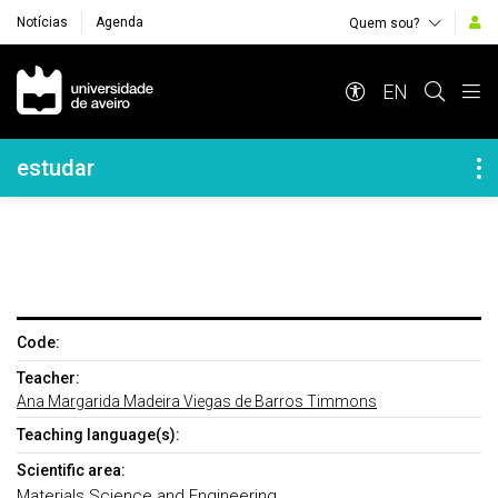
Notícias
Agenda
Quem sou?
Navegação Principal
EN
Navegação Lateral
estudar
Code:
Teacher:
Ana Margarida Madeira Viegas de Barros Timmons
Teaching language(s):
Scientific area:
Materials Science and Engineering