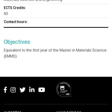
ECTS Credits:
60
Contact hours:
Objectives
Equivalent to the first year of the Master in Materials Science
(EMMS)
Rodapé