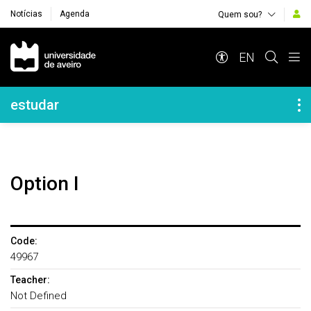
Notícias
Agenda
Quem sou?
Navegação Principal
EN
Navegação Lateral
estudar
Option I
Code:
49967
Teacher:
Not Defined