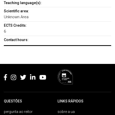
Teaching language(s):
Scientific area:
Unknown Area
ECTS Credits:
6
Contact hours:
Rodapé
QUESTÕES
LINKS RÁPIDOS
pergunta ao reitor
sobre a ua