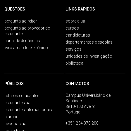
QUESTÕES
LINKS RÁPIDOS
pergunta ao reitor
sobre a ua
pergunta ao provedor do
cursos
estudante
candidaturas
canal de denúncias
departamentos e escolas
livro amarelo eletrónico
serviços
unidades de investigação
biblioteca
PÚBLICOS
CONTACTOS
Campus Universitário de
futuros estudantes
Santiago
estudantes ua
3810-193 Aveiro
estudantes internacionais
Portugal
alumni
+351 234 370 200
pessoas ua
sociedade