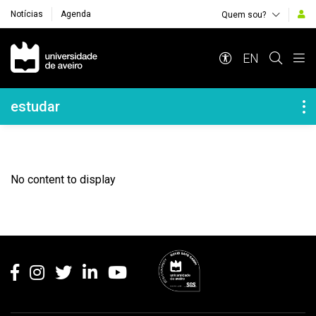
Notícias
Agenda
Quem sou?
Navegação Principal
EN
Navegação Lateral
estudar
No content to display
Rodapé