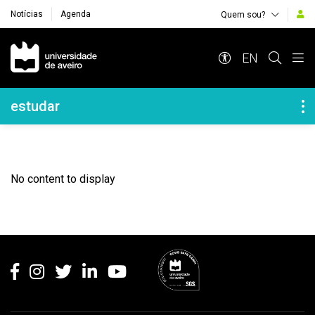
Notícias
Agenda
Quem sou?
Navegação Principal
EN
Navegação Lateral
estudar
No content to display
Rodapé