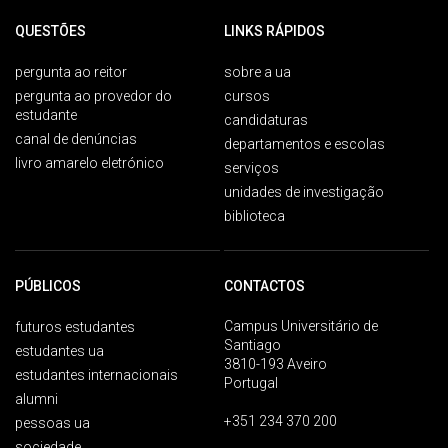
QUESTÕES
LINKS RÁPIDOS
pergunta ao reitor
sobre a ua
pergunta ao provedor do
cursos
estudante
candidaturas
canal de denúncias
departamentos e escolas
livro amarelo eletrónico
serviços
unidades de investigação
biblioteca
PÚBLICOS
CONTACTOS
Campus Universitário de
futuros estudantes
Santiago
estudantes ua
3810-193 Aveiro
estudantes internacionais
Portugal
alumni
+351 234 370 200
pessoas ua
sociedade