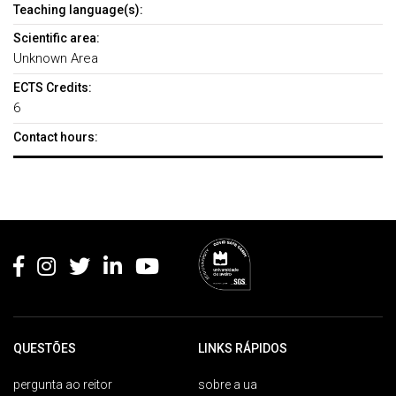
Teaching language(s):
Scientific area:
Unknown Area
ECTS Credits:
6
Contact hours:
Rodapé
QUESTÕES
LINKS RÁPIDOS
pergunta ao reitor
sobre a ua