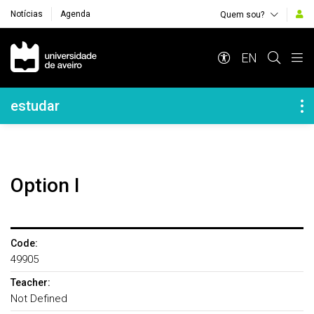
Notícias
Agenda
Quem sou?
Navegação Principal
EN
Navegação Lateral
estudar
Option I
Code:
49905
Teacher:
Not Defined