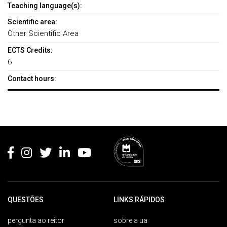
Teaching language(s):
Scientific area:
Other Scientific Area
ECTS Credits:
6
Contact hours:
Rodapé
QUESTÕES
LINKS RÁPIDOS
pergunta ao reitor
sobre a ua