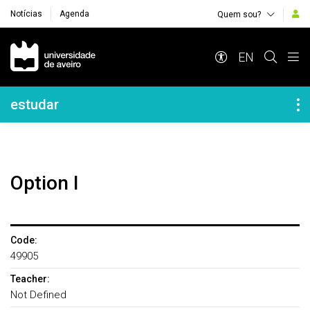
Notícias
Agenda
Quem sou?
Navegação Principal
EN
Navegação Lateral
estudar
Option I
Code:
49905
Teacher:
Not Defined