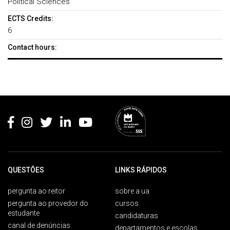
Political Sciences
ECTS Credits:
6
Contact hours:
Rodapé
QUESTÕES
LINKS RÁPIDOS
pergunta ao reitor
sobre a ua
pergunta ao provedor do
cursos
estudante
candidaturas
canal de denúncias
departamentos e escolas