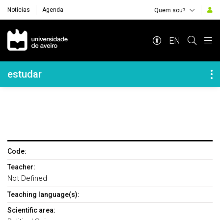
Notícias
Agenda
Quem sou?
Navegação Principal
EN
Navegação Lateral
estudar
Code:
Teacher:
Not Defined
Teaching language(s):
Scientific area: