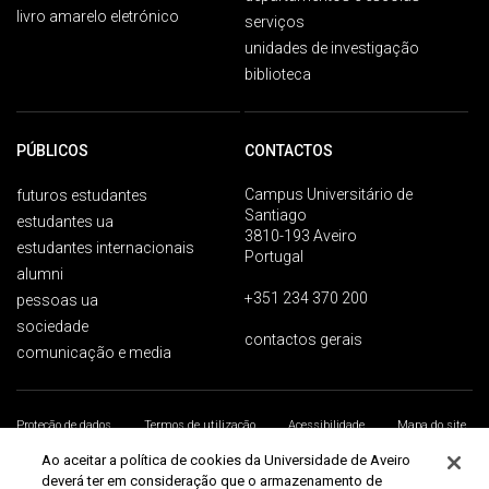
livro amarelo eletrónico
serviços
unidades de investigação
biblioteca
PÚBLICOS
CONTACTOS
Campus Universitário de
futuros estudantes
Santiago
estudantes ua
3810-193 Aveiro
estudantes internacionais
Portugal
alumni
+351 234 370 200
pessoas ua
sociedade
contactos gerais
comunicação e media
Proteção de dados
Termos de utilização
Acessibilidade
Mapa do site
Universidade de Aveiro 2026
Ao aceitar a política de cookies da Universidade de Aveiro
deverá ter em consideração que o armazenamento de