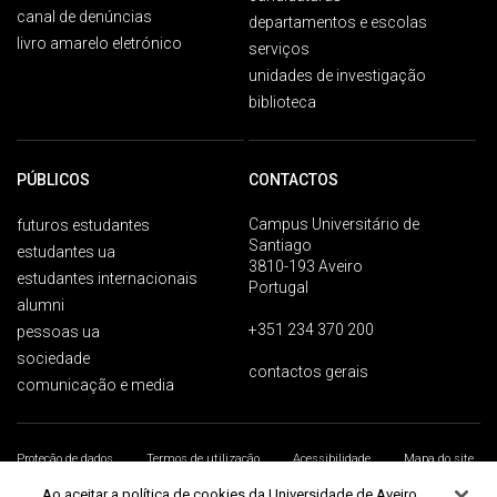
canal de denúncias
departamentos e escolas
livro amarelo eletrónico
serviços
unidades de investigação
biblioteca
PÚBLICOS
CONTACTOS
Campus Universitário de
futuros estudantes
Santiago
estudantes ua
3810-193 Aveiro
estudantes internacionais
Portugal
alumni
+351 234 370 200
pessoas ua
sociedade
contactos gerais
comunicação e media
Proteção de dados
Termos de utilização
Acessibilidade
Mapa do site
Universidade de Aveiro 2026
Ao aceitar a política de cookies da Universidade de Aveiro