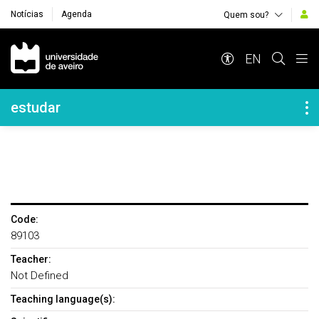
Notícias
Agenda
Quem sou?
Navegação Principal
EN
Navegação Lateral
estudar
Code:
89103
Teacher:
Not Defined
Teaching language(s):