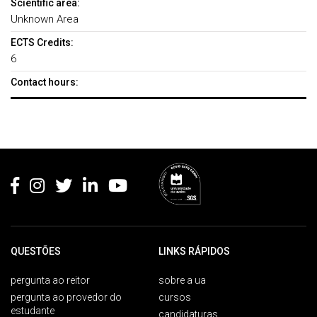
Scientific area:
Unknown Area
ECTS Credits:
6
Contact hours:
Rodapé
QUESTÕES
LINKS RÁPIDOS
pergunta ao reitor
sobre a ua
pergunta ao provedor do
cursos
estudante
candidaturas