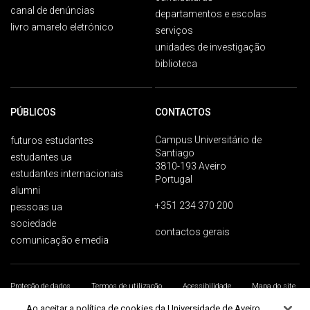
canal de denúncias
departamentos e escolas
livro amarelo eletrónico
serviços
unidades de investigação
biblioteca
PÚBLICOS
CONTACTOS
Campus Universitário de
futuros estudantes
Santiago
estudantes ua
3810-193 Aveiro
estudantes internacionais
Portugal
alumni
+351 234 370 200
pessoas ua
sociedade
contactos gerais
comunicação e media
Proteção de dados
Termos de utilização
Acessibilidade
Mapa do site
Universidade de Aveiro 2026
Ao aceitar a política de cookies da Universidade de Aveiro