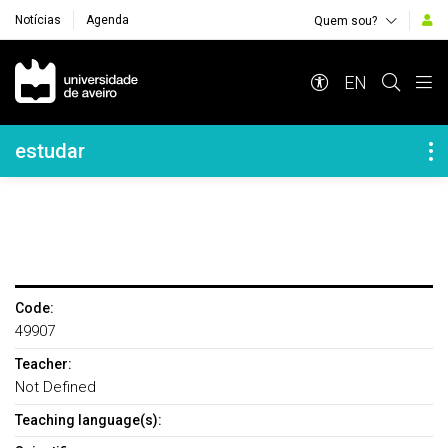
Notícias
Agenda
Quem sou?
Navegação Principal
EN
Navegação Lateral
estudar
Code:
49907
Teacher:
Not Defined
Teaching language(s):