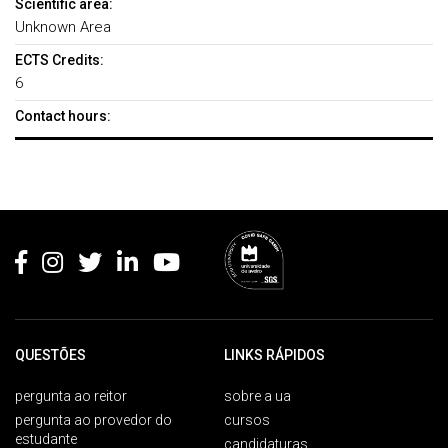
Scientific area:
Unknown Area
ECTS Credits:
6
Contact hours:
Rodapé
QUESTÕES
LINKS RÁPIDOS
pergunta ao reitor
sobre a ua
pergunta ao provedor do
cursos
estudante
candidaturas