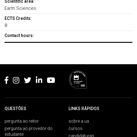
Scientific area:
Earth Sciences
ECTS Credits:
8
Contact hours:
Rodapé
QUESTÕES
LINKS RÁPIDOS
pergunta ao reitor
sobre a ua
pergunta ao provedor do
cursos
estudante
candidaturas