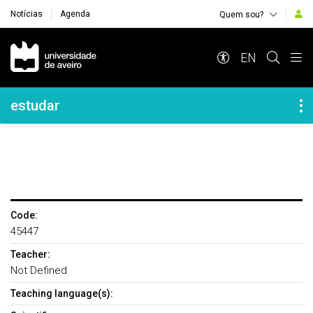
Notícias
Agenda
Quem sou?
Navegação Principal
EN
Navegação Lateral
estudar
Code:
45447
Teacher:
Not Defined
Teaching language(s):