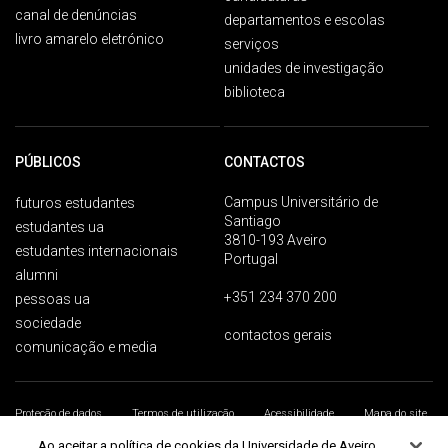
canal de denúncias
departamentos e escolas
livro amarelo eletrónico
serviços
unidades de investigação
biblioteca
PÚBLICOS
CONTACTOS
Campus Universitário de
futuros estudantes
Santiago
estudantes ua
3810-193 Aveiro
estudantes internacionais
Portugal
alumni
+351 234 370 200
pessoas ua
sociedade
contactos gerais
comunicação e media
Proteção de dados
Termos de utilização
Acessibilidade
Mapa do site
Universidade de Aveiro 2026
Ao aceitar a política de cookies da Universidade de Aveiro