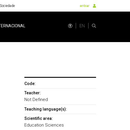
Sociedade
entrar
EN
TERNACIONAL
Code:
Teacher:
Not Defined
Teaching language(s):
Scientific area:
Education Sciences