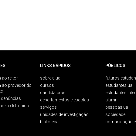
ES
LINKS RÁPIDOS
PÚBLICOS
 ao reitor
sobre a ua
futuros estudan
a ao provedor do
cursos
estudantes ua
te
candidaturas
estudantes inte
e denúncias
departamentos e escolas
alumni
arelo eletrónico
serviços
pessoas ua
unidades de investigação
sociedade
biblioteca
comunicação e