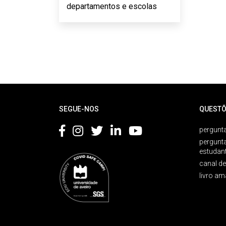
departamentos e escolas
Rodapé
SEGUE-NOS
QUESTÕ
pergunta
pergunt
estudan
canal d
livro am