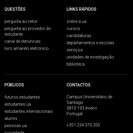
QUESTÕES
LINKS RÁPIDOS
pergunta ao reitor
sobre a ua
pergunta ao provedor do
cursos
estudante
candidaturas
canal de denúncias
departamentos e escolas
livro amarelo eletrónico
serviços
unidades de investigação
biblioteca
PÚBLICOS
CONTACTOS
Campus Universitário de
futuros estudantes
Santiago
estudantes ua
3810-193 Aveiro
estudantes internacionais
Portugal
alumni
+351 234 370 200
pessoas ua
sociedade