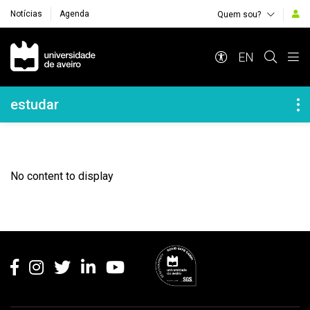
Notícias
Agenda
Quem sou?
Navegação Principal
EN
Navegação Lateral
estudar
No content to display
Rodapé