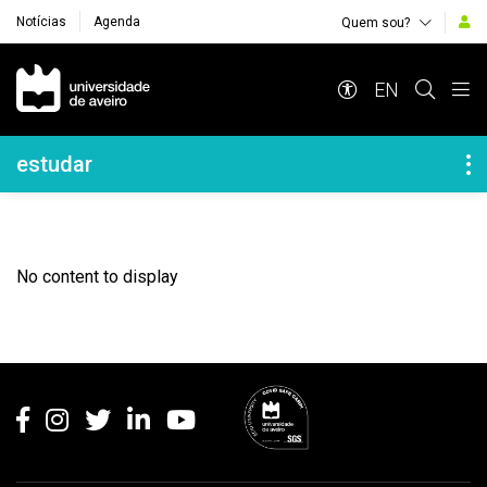
Notícias
Agenda
Quem sou?
Navegação Principal
EN
Navegação Lateral
estudar
No content to display
Rodapé