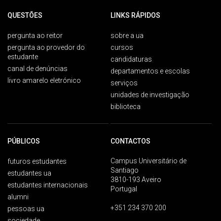
QUESTÕES
LINKS RÁPIDOS
pergunta ao reitor
sobre a ua
pergunta ao provedor do
cursos
estudante
candidaturas
canal de denúncias
departamentos e escolas
livro amarelo eletrónico
serviços
unidades de investigação
biblioteca
PÚBLICOS
CONTACTOS
Campus Universitário de
futuros estudantes
Santiago
estudantes ua
3810-193 Aveiro
estudantes internacionais
Portugal
alumni
+351 234 370 200
pessoas ua
sociedade