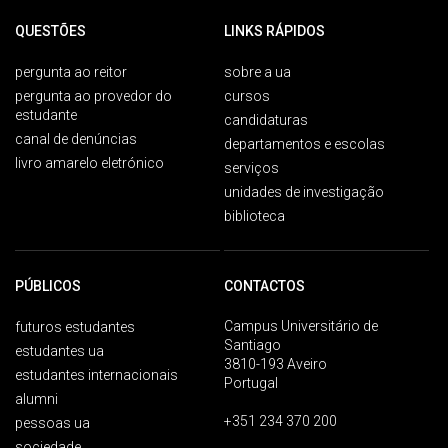
QUESTÕES
LINKS RÁPIDOS
pergunta ao reitor
sobre a ua
pergunta ao provedor do
cursos
estudante
candidaturas
canal de denúncias
departamentos e escolas
livro amarelo eletrónico
serviços
unidades de investigação
biblioteca
PÚBLICOS
CONTACTOS
Campus Universitário de
futuros estudantes
Santiago
estudantes ua
3810-193 Aveiro
estudantes internacionais
Portugal
alumni
+351 234 370 200
pessoas ua
sociedade