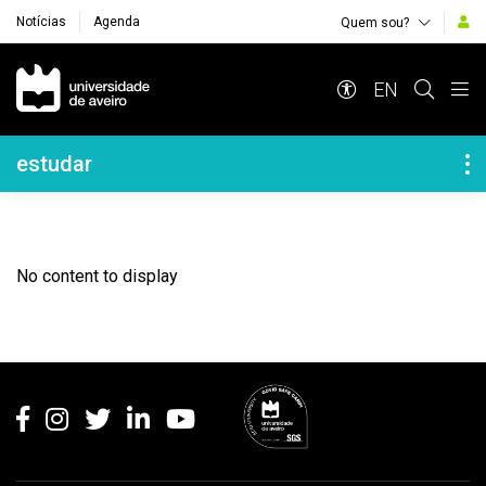
Notícias
Agenda
Quem sou?
Navegação Principal
EN
Navegação Lateral
estudar
No content to display
Rodapé