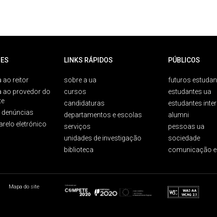
ES
LINKS RÁPIDOS
PÚBLICOS
 ao reitor
sobre a ua
futuros estudan
a ao provedor do
cursos
estudantes ua
te
candidaturas
estudantes inte
e denúncias
departamentos e escolas
alumni
arelo eletrónico
serviços
pessoas ua
unidades de investigação
sociedade
biblioteca
comunicação e
Mapa do site