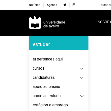
Notícias
Agenda
Futuros e
Navegação Principal
SOBRE 
Navegação Lateral
estudar
No content to display
tu pertences aqui
cursos
candidaturas
apoio ao ensino
apoio ao estudo
estágios e emprego