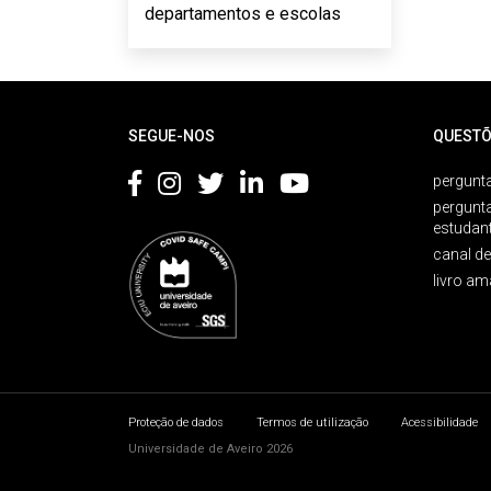
departamentos e escolas
Rodapé
SEGUE-NOS
QUESTÕ
pergunta
pergunt
estudan
canal d
livro am
Proteção de dados
Termos de utilização
Acessibilidade
Universidade de Aveiro 2026