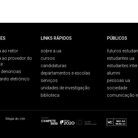
ES
LINKS RÁPIDOS
PÚBLICOS
 ao reitor
sobre a ua
futuros estudan
a ao provedor do
cursos
estudantes ua
te
candidaturas
estudantes inte
e denúncias
departamentos e escolas
alumni
arelo eletrónico
serviços
pessoas ua
unidades de investigação
sociedade
biblioteca
comunicação e
Mapa do site