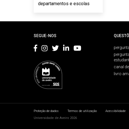
departamentos e escolas
Rodapé
SEGUE-NOS
QUESTÕ
pergunta
pergunt
estudan
canal d
livro am
Proteção de dados
Termos de utilização
Acessibilidade
Universidade de Aveiro 2026