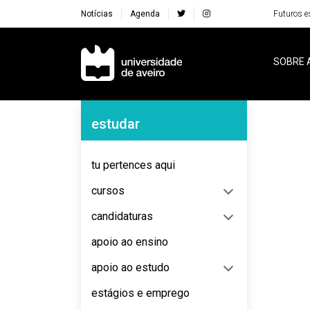
Notícias
Agenda
Futuros e
Navegação Principal
SOBRE 
Navegação Lateral
estudar
No content to display
tu pertences aqui
cursos
candidaturas
apoio ao ensino
apoio ao estudo
estágios e emprego