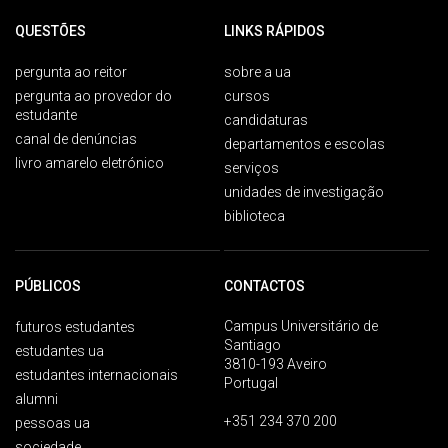
QUESTÕES
LINKS RÁPIDOS
pergunta ao reitor
sobre a ua
pergunta ao provedor do
cursos
estudante
candidaturas
canal de denúncias
departamentos e escolas
livro amarelo eletrónico
serviços
unidades de investigação
biblioteca
PÚBLICOS
CONTACTOS
Campus Universitário de
futuros estudantes
Santiago
estudantes ua
3810-193 Aveiro
estudantes internacionais
Portugal
alumni
+351 234 370 200
pessoas ua
sociedade