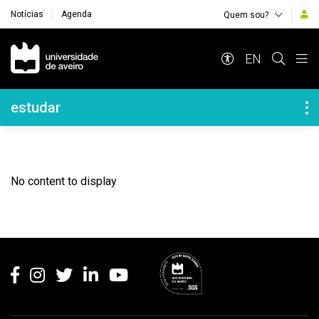
Notícias
Agenda
Quem sou?
Navegação Principal
EN
Navegação Lateral
estudar
No content to display
Rodapé