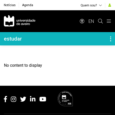
Notícias
Agenda
Quem sou?
Navegação Principal
EN
Navegação Lateral
estudar
No content to display
Rodapé