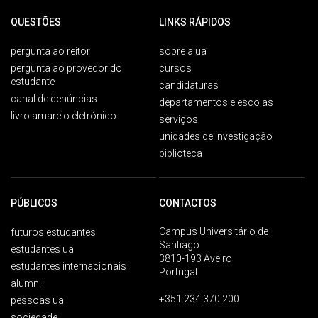
QUESTÕES
LINKS RÁPIDOS
pergunta ao reitor
sobre a ua
pergunta ao provedor do
cursos
estudante
candidaturas
canal de denúncias
departamentos e escolas
livro amarelo eletrónico
serviços
unidades de investigação
biblioteca
PÚBLICOS
CONTACTOS
Campus Universitário de
futuros estudantes
Santiago
estudantes ua
3810-193 Aveiro
estudantes internacionais
Portugal
alumni
+351 234 370 200
pessoas ua
sociedade