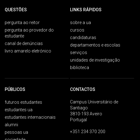
QUESTÕES
LINKS RÁPIDOS
pergunta ao reitor
sobre a ua
pergunta ao provedor do
cursos
estudante
candidaturas
canal de denúncias
departamentos e escolas
livro amarelo eletrónico
serviços
unidades de investigação
biblioteca
PÚBLICOS
CONTACTOS
Campus Universitário de
futuros estudantes
Santiago
estudantes ua
3810-193 Aveiro
estudantes internacionais
Portugal
alumni
+351 234 370 200
pessoas ua
sociedade