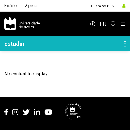
Notícias
Agenda
Quem sou?
Navegação Principal
EN
Navegação Lateral
estudar
No content to display
Rodapé