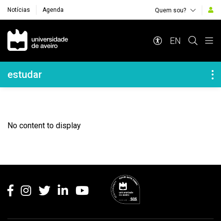
Notícias
Agenda
Quem sou?
Navegação Principal
EN
Navegação Lateral
estudar
No content to display
Rodapé