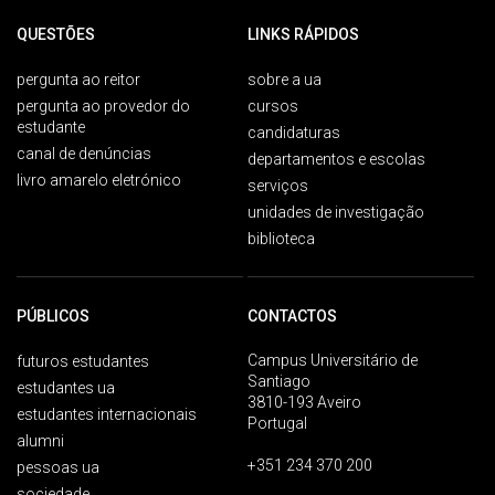
QUESTÕES
LINKS RÁPIDOS
pergunta ao reitor
sobre a ua
pergunta ao provedor do
cursos
estudante
candidaturas
canal de denúncias
departamentos e escolas
livro amarelo eletrónico
serviços
unidades de investigação
biblioteca
PÚBLICOS
CONTACTOS
Campus Universitário de
futuros estudantes
Santiago
estudantes ua
3810-193 Aveiro
estudantes internacionais
Portugal
alumni
+351 234 370 200
pessoas ua
sociedade