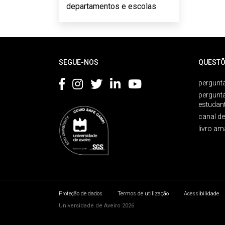
departamentos e escolas
Rodapé
SEGUE-NOS
QUESTÕ
pergunta
pergunt
estudan
canal d
livro am
Proteção de dados
Termos de utilização
Acessibilidade
Universidade de Aveiro 2026