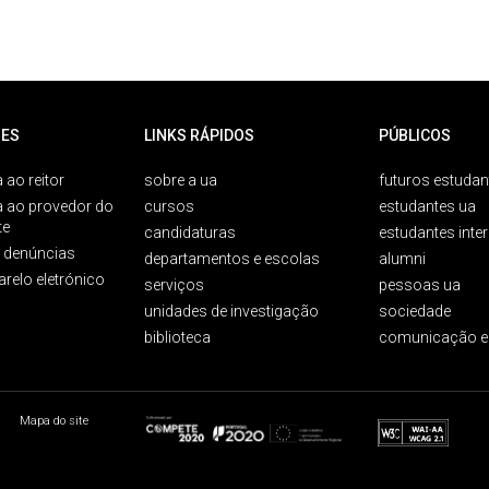
ES
LINKS RÁPIDOS
PÚBLICOS
 ao reitor
sobre a ua
futuros estudan
a ao provedor do
cursos
estudantes ua
te
candidaturas
estudantes inte
e denúncias
departamentos e escolas
alumni
arelo eletrónico
serviços
pessoas ua
unidades de investigação
sociedade
biblioteca
comunicação e
Mapa do site