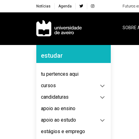
Notícias
Agenda
Futuros e
Navegação Principal
SOBRE 
Navegação Lateral
estudar
No content to display
tu pertences aqui
cursos
candidaturas
apoio ao ensino
apoio ao estudo
estágios e emprego