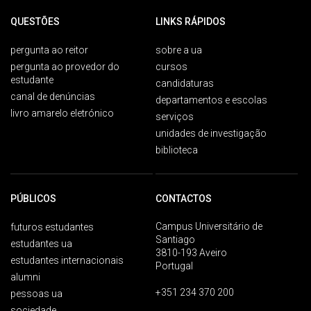
QUESTÕES
LINKS RÁPIDOS
pergunta ao reitor
sobre a ua
pergunta ao provedor do
cursos
estudante
candidaturas
canal de denúncias
departamentos e escolas
livro amarelo eletrónico
serviços
unidades de investigação
biblioteca
PÚBLICOS
CONTACTOS
Campus Universitário de
futuros estudantes
Santiago
estudantes ua
3810-193 Aveiro
estudantes internacionais
Portugal
alumni
+351 234 370 200
pessoas ua
sociedade