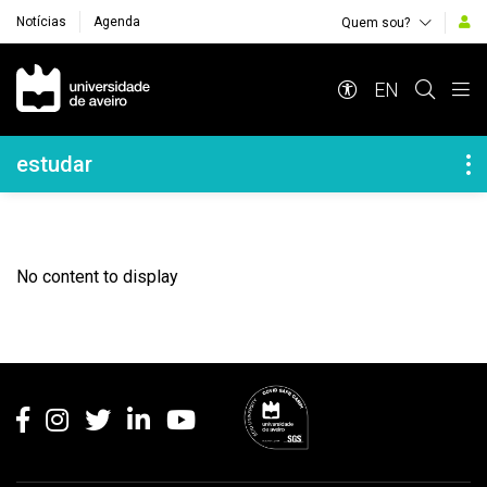
Notícias
Agenda
Quem sou?
Navegação Principal
EN
Navegação Lateral
estudar
No content to display
Rodapé