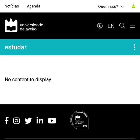
Notícias
Agenda
Quem sou?
Navegação Principal
EN
Navegação Lateral
estudar
No content to display
Rodapé