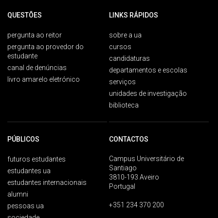
QUESTÕES
LINKS RÁPIDOS
pergunta ao reitor
sobre a ua
pergunta ao provedor do
cursos
estudante
candidaturas
canal de denúncias
departamentos e escolas
livro amarelo eletrónico
serviços
unidades de investigação
biblioteca
PÚBLICOS
CONTACTOS
Campus Universitário de
futuros estudantes
Santiago
estudantes ua
3810-193 Aveiro
estudantes internacionais
Portugal
alumni
+351 234 370 200
pessoas ua
sociedade