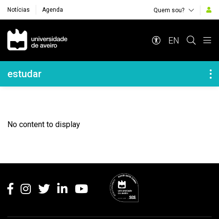
Notícias
Agenda
Quem sou?
Navegação Principal
EN
Navegação Lateral
estudar
No content to display
Rodapé