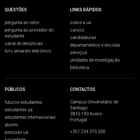
QUESTÕES
LINKS RÁPIDOS
pergunta ao reitor
sobre a ua
pergunta ao provedor do
cursos
estudante
candidaturas
canal de denúncias
departamentos e escolas
livro amarelo eletrónico
serviços
unidades de investigação
biblioteca
PÚBLICOS
CONTACTOS
Campus Universitário de
futuros estudantes
Santiago
estudantes ua
3810-193 Aveiro
estudantes internacionais
Portugal
alumni
+351 234 370 200
pessoas ua
sociedade