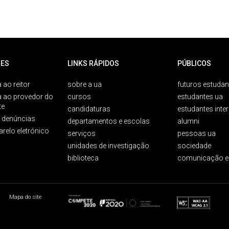
ES
LINKS RÁPIDOS
PÚBLICOS
 ao reitor
sobre a ua
futuros estudan
a ao provedor do
cursos
estudantes ua
te
candidaturas
estudantes inte
e denúncias
departamentos e escolas
alumni
arelo eletrónico
serviços
pessoas ua
unidades de investigação
sociedade
biblioteca
comunicação e
Mapa do site