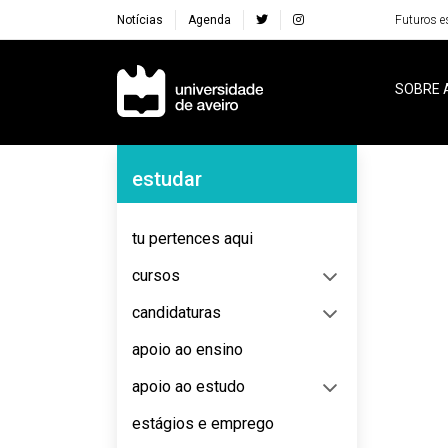
Notícias
Agenda
Futuros e
Navegação Principal
SOBRE 
Navegação Lateral
estudar
No content to display
tu pertences aqui
cursos
candidaturas
apoio ao ensino
apoio ao estudo
estágios e emprego