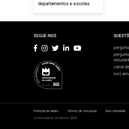
departamentos e escolas
Rodapé
SEGUE-NOS
QUESTÕ
pergunta
pergunt
estudan
canal d
livro am
Proteção de dados
Termos de utilização
Acessibilidade
Universidade de Aveiro 2026