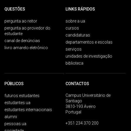
QUESTÕES
LINKS RÁPIDOS
pergunta ao reitor
sobre a ua
pergunta ao provedor do
cursos
estudante
candidaturas
canal de denúncias
departamentos e escolas
livro amarelo eletrónico
serviços
unidades de investigação
biblioteca
PÚBLICOS
CONTACTOS
Campus Universitário de
futuros estudantes
Santiago
estudantes ua
3810-193 Aveiro
estudantes internacionais
Portugal
alumni
+351 234 370 200
pessoas ua
sociedade