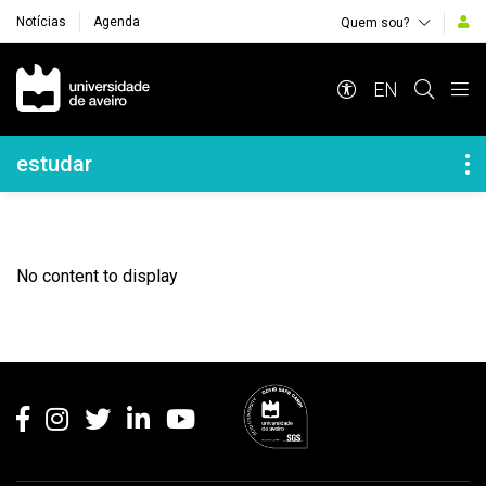
Notícias
Agenda
Quem sou?
Navegação Principal
EN
Navegação Lateral
estudar
No content to display
Rodapé