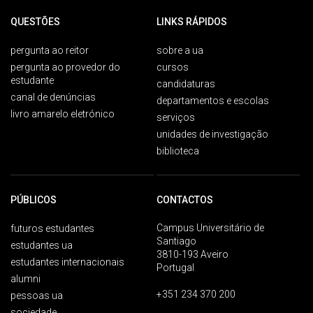
QUESTÕES
LINKS RÁPIDOS
pergunta ao reitor
sobre a ua
pergunta ao provedor do
cursos
estudante
candidaturas
canal de denúncias
departamentos e escolas
livro amarelo eletrónico
serviços
unidades de investigação
biblioteca
PÚBLICOS
CONTACTOS
Campus Universitário de
futuros estudantes
Santiago
estudantes ua
3810-193 Aveiro
estudantes internacionais
Portugal
alumni
+351 234 370 200
pessoas ua
sociedade